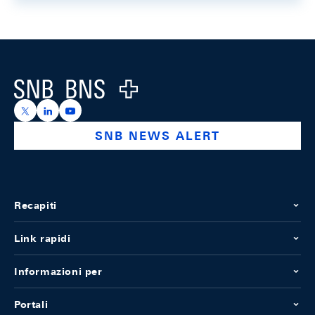
Footer
Logo
https://x.com/snb_bns
https://ch.linkedin.com/company/swiss-national-ba
https://www.youtube.com/@swissnationalbank
SNB NEWS ALERT
Recapiti
Link rapidi
Informazioni per
Portali