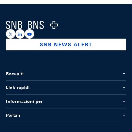
Footer
Logo
https://x.com/snb_bns
https://ch.linkedin.com/company/swiss-national-ba
https://www.youtube.com/@swissnationalbank
SNB NEWS ALERT
Recapiti
Link rapidi
Informazioni per
Portali