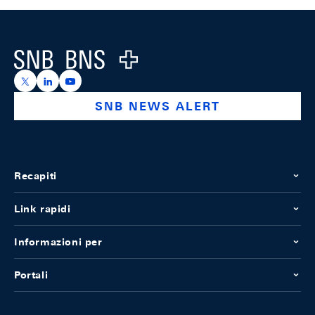
Footer
Logo
https://x.com/snb_bns
https://ch.linkedin.com/company/swiss-national-ba
https://www.youtube.com/@swissnationalbank
SNB NEWS ALERT
Recapiti
Link rapidi
Informazioni per
Portali