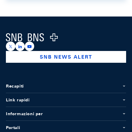
Footer
Logo
https://x.com/snb_bns
https://ch.linkedin.com/company/swiss-national-ba
https://www.youtube.com/@swissnationalbank
SNB NEWS ALERT
Recapiti
Link rapidi
Informazioni per
Portali