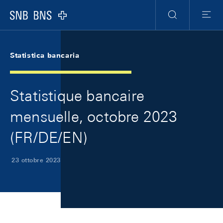
Skip Links Navigation
Header
Meta Navigation
Logo
Ricerca
Menu
Statistica bancaria
Statistique bancaire
mensuelle, octobre 2023
(FR/DE/EN)
23 ottobre 2023