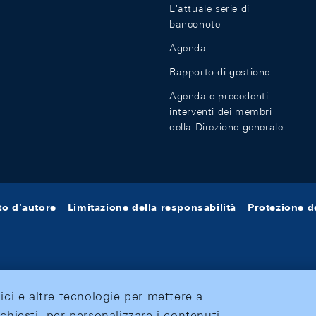
L'attuale serie di
banconote
Agenda
Rapporto di gestione
Agenda e precedenti
interventi dei membri
della Direzione generale
tto d'autore
Limitazione della responsabilità
Protezione de
tici e altre tecnologie per mettere a
ichiesti, per personalizzare i contenuti