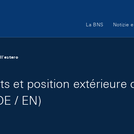
Main Navigation
La BNS
Notizie e
ll'estero
 et position extérieure d
DE / EN)