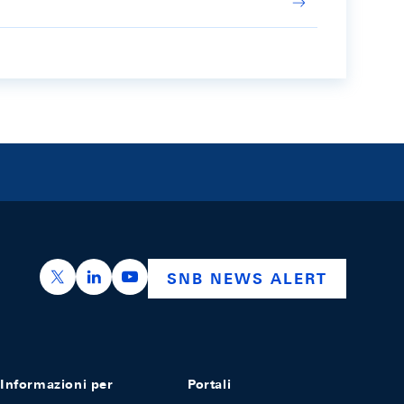
https://x.com/snb_bns
https://ch.linkedin.com/company/swiss-nation
https://www.youtube.com/@swissnation
SNB NEWS ALERT
Informazioni per
Portali