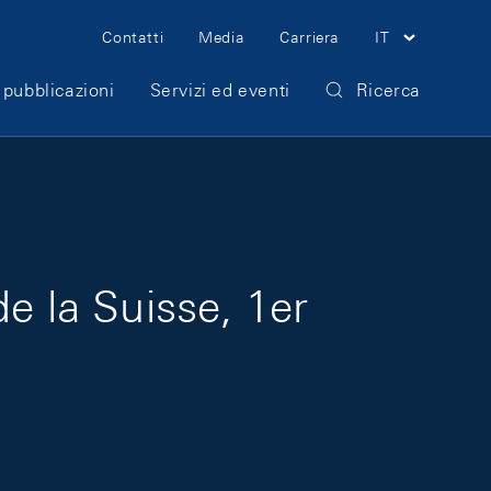
Meta Navigation
Contatti
Media
Carriera
IT
 pubblicazioni
Servizi ed eventi
Ricerca
e la Suisse, 1er