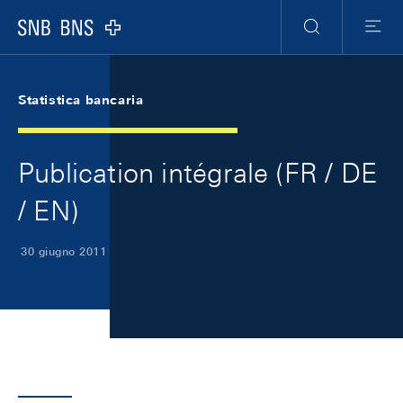
Skip Links Navigation
Header
Meta Navigation
Logo
Ricerca
Menu
Statistica bancaria
Publication intégrale (FR / DE
/ EN)
30 giugno 2011