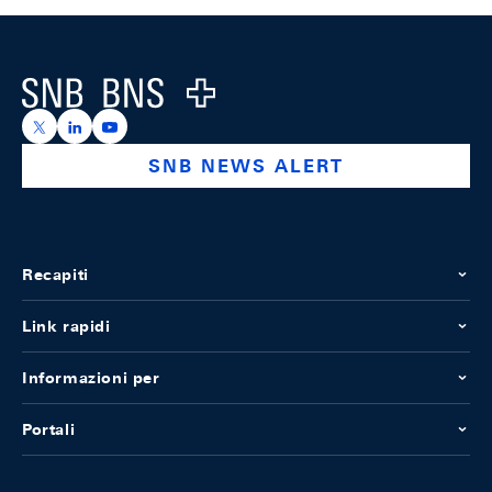
Footer
Logo
https://x.com/snb_bns
https://ch.linkedin.com/company/swiss-national-ba
https://www.youtube.com/@swissnationalbank
SNB NEWS ALERT
Recapiti
Link rapidi
Informazioni per
Portali