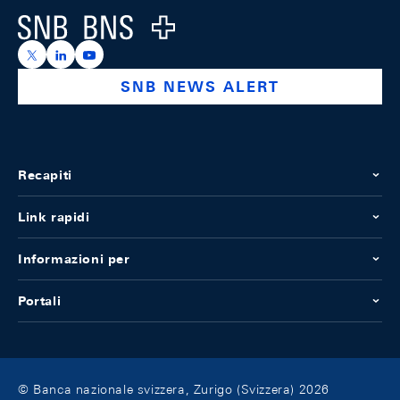
Logo
https://x.com/snb_bns
https://ch.linkedin.com/company/swiss-national-ba
https://www.youtube.com/@swissnationalbank
SNB NEWS ALERT
Recapiti
Link rapidi
Informazioni per
Portali
© Banca nazionale svizzera, Zurigo (Svizzera) 2026