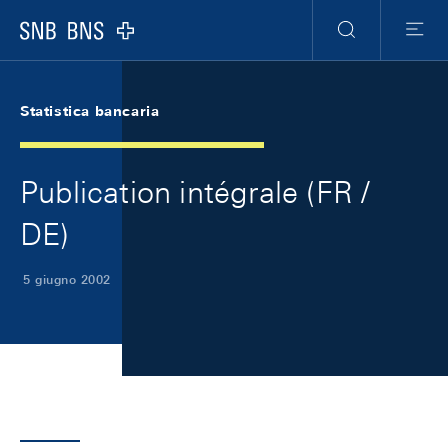
Skip Links Navigation
Header
Meta Navigation
Logo
Ricerca
Menu
Statistica bancaria
Publication intégrale (FR /
DE)
5 giugno 2002