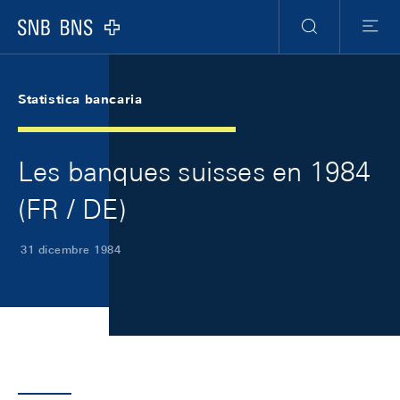
Skip Links Navigation
Header
Meta Navigation
Logo
Ricerca
Menu
Statistica bancaria
Les banques suisses en 1984
(FR / DE)
31 dicembre 1984