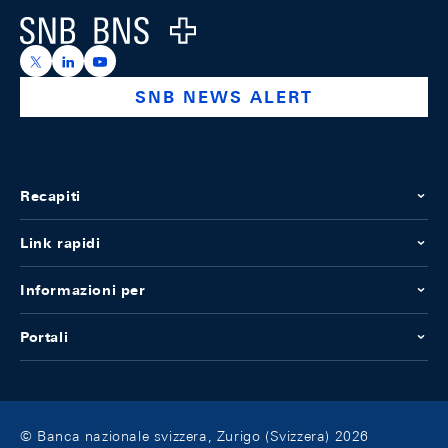
Logo
https://x.com/snb_bns
https://ch.linkedin.com/company/swiss-national-ba
https://www.youtube.com/@swissnationalbank
SNB NEWS ALERT
Recapiti
Link rapidi
Informazioni per
Portali
© Banca nazionale svizzera, Zurigo (Svizzera) 2026