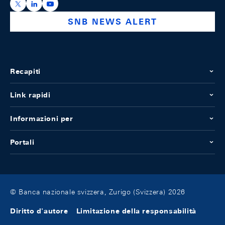
https://x.com/snb_bns
https://ch.linkedin.com/company/swiss-national-ba
https://www.youtube.com/@swissnationalbank
SNB NEWS ALERT
Recapiti
Link rapidi
Informazioni per
Portali
© Banca nazionale svizzera, Zurigo (Svizzera) 2026
Diritto d'autore
Limitazione della responsabilità