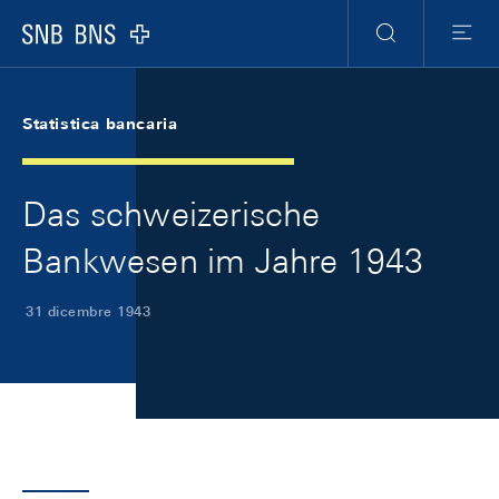
Skip Links Navigation
Header
Meta Navigation
Logo
Ricerca
Menu
Statistica bancaria
Das schweizerische
Bankwesen im Jahre 1943
31 dicembre 1943