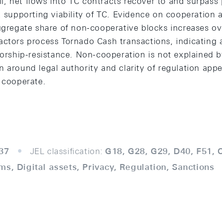
till, net flows into TC contracts recover to and surpa
, supporting viability of TC. Evidence on cooperation 
ggregate share of non-cooperative blocks increases ov
ctors process Tornado Cash transactions, indicating a 
nsorship-resistance. Non-cooperation is not explained
 around legal authority and clarity of regulation appe
o cooperate.
37
JEL classification:
G18, G28, G29, D40, F51, 
ms, Digital assets, Privacy, Regulation, Sanctions