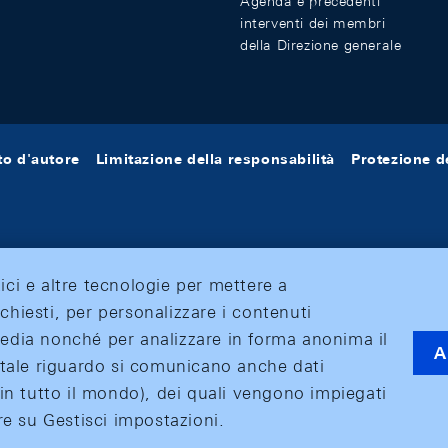
Agenda e precedenti
interventi dei membri
della Direzione generale
tto d'autore
Limitazione della responsabilità
Protezione de
tici e altre tecnologie per mettere a
ichiesti, per personalizzare i contenuti
 media nonché per analizzare in forma anonima il
A
 A tale riguardo si comunicano anche dati
o (in tutto il mondo), dei quali vengono impiegati
care su Gestisci impostazioni.