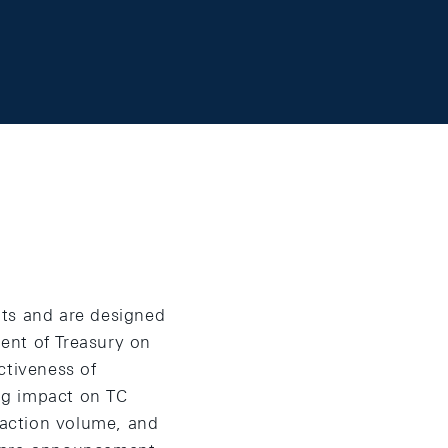
nts and are designed
ent of Treasury on
ctiveness of
ng impact on TC
saction volume, and