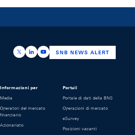
https://x.com/snb_bns
https://ch.linkedin.com/company/swiss-nation
https://www.youtube.com/@swissnation
SNB NEWS ALERT
Informazioni per
Portali
Media
Portale di dati della BNS
Operatori del mercato
Operazioni di mercato
finanziario
eSurvey
Azionariato
Posizioni vacanti