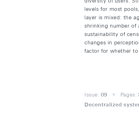
diversity of users. S
levels for most pools
layer is mixed: the a
shrinking number of a
sustainability of ce
changes in perception
factor for whether t
Issue:
09
Pages:
Decentralized syste