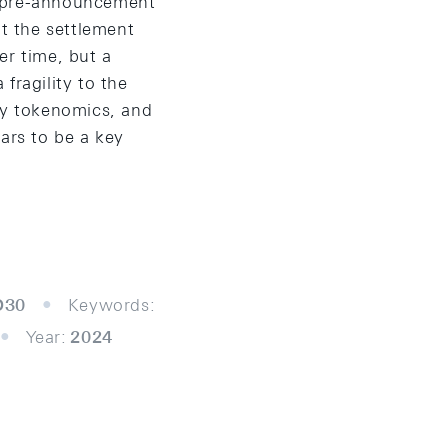
ss pre-announcement
at the settlement
er time, but a
fragility to the
 by tokenomics, and
ars to be a key
O30
Keywords:
Year:
2024