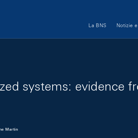
Main Navigation
La BNS
Notizie e
ized systems: evidence f
ne Martin