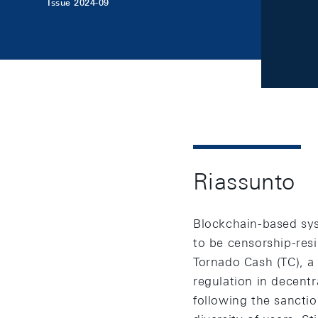
Issue 2024-09
Riassunto
Blockchain-based sys
to be censorship-res
Tornado Cash (TC), a 
regulation in decent
following the sancti