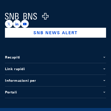
Footer
Logo
https://x.com/snb_bns
https://ch.linkedin.com/company/swiss-national-ba
https://www.youtube.com/@swissnationalbank
SNB NEWS ALERT
Recapiti
Link rapidi
Informazioni per
Portali