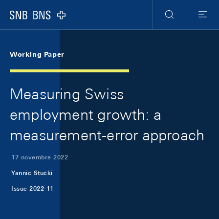
Skip Links Navigation
Header
Meta Navigation
Logo
Ricerca
Menu
Working Paper
Measuring Swiss
employment growth: a
measurement-error approach
17 novembre 2022
Yannic Stucki
Issue 2022-11