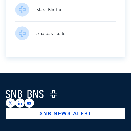
Marc Blatter
Andreas Fuster
Footer
Logo
https://x.com/snb_bns
https://ch.linkedin.com/company/swiss-national-ba
https://www.youtube.com/@swissnationalbank
SNB NEWS ALERT