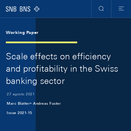
Skip Links Navigation
Header
Meta Navigation
Logo
Ricerca
Menu
Working Paper
Scale effects on efficiency
and profitability in the Swiss
banking sector
27 agosto 2021
Marc Blatter
Andreas Fuster
Issue 2021-15