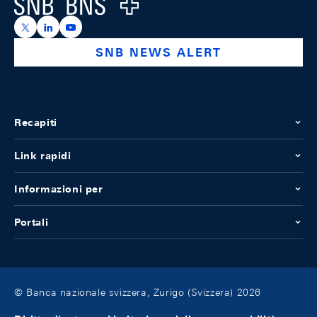
Logo
https://x.com/snb_bns
https://ch.linkedin.com/company/swiss-national-ba
https://www.youtube.com/@swissnationalbank
SNB NEWS ALERT
Recapiti
Link rapidi
Informazioni per
Portali
© Banca nazionale svizzera, Zurigo (Svizzera) 2026