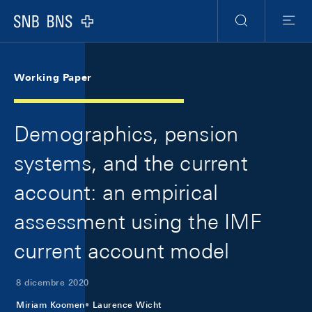
Skip Links Navigation
Header
Meta Navigation
Logo
Ricerca
Menu
Working Paper
Demographics, pension
systems, and the current
account: an empirical
assessment using the IMF
current account model
8 dicembre 2020
Miriam Koomen
Laurence Wicht