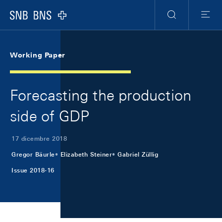
Skip Links Navigation
Header
Meta Navigation
Logo
Ricerca
Menu
Working Paper
Forecasting the production
side of GDP
17 dicembre 2018
Gregor Bäurle
Elizabeth Steiner
Gabriel Züllig
Issue 2018-16