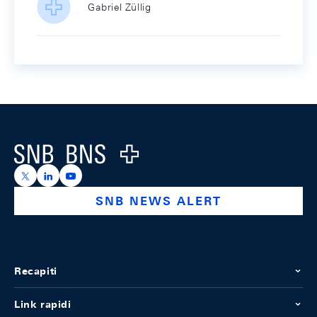
Gabriel Züllig
Footer
Logo
https://x.com/snb_bns
https://ch.linkedin.com/company/swiss-national-ba
https://www.youtube.com/@swissnationalbank
SNB NEWS ALERT
Recapiti
Link rapidi