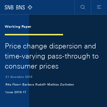
Skip Links Navigation
Header
Meta Navigation
Logo
Ricerca
Menu
Working Paper
Price change dispersion and
time-varying pass-through to
consumer prices
21 dicembre 2016
Rita Fleer
Barbara Rudolf
Mathias Zurlinden
Issue 2016-17