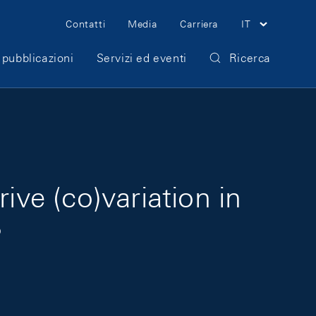
Meta Navigation
Contatti
Media
Carriera
IT
 pubblicazioni
Servizi ed eventi
Ricerca
ve (co)variation in
?