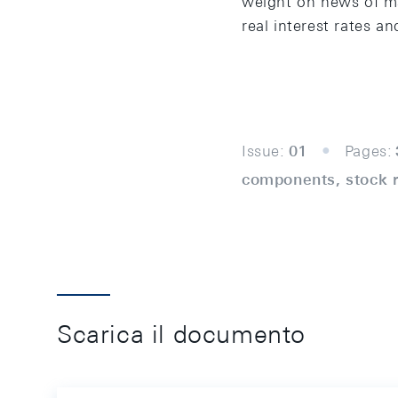
weight on news of mac
real interest rates an
Issue:
01
Pages:
components, stock r
Scarica il documento