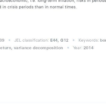
roeconomic, i.e. long-term inflation, risks in periods
d in crisis periods than in normal times.
39
JEL classification:
E44, G12
Keywords:
bo
eturn, variance decomposition
Year:
2014