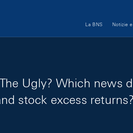
Main Navigation
La BNS
Notizie e
he Ugly? Which news dri
nd stock excess returns