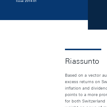
Issue 2014-01
Riassunto
Based on a vector au
excess returns on Sw
inflation and dividen
points to a more pro
for both Switzerland