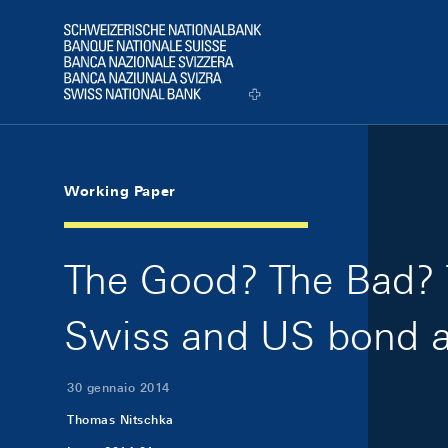
Skip Links Navigation
Header
Logo
Working Paper
The Good? The Bad? T
Swiss and US bond a
30 gennaio 2014
Thomas Nitschka