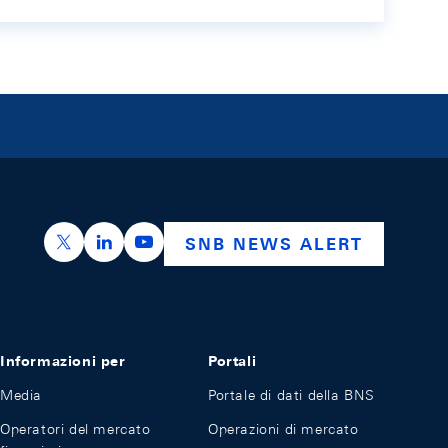
https://x.com/snb_bns
https://ch.linkedin.com/company/swiss-nation
https://www.youtube.com/@swissnation
SNB NEWS ALERT
Informazioni per
Portali
Media
Portale di dati della BNS
Operatori del mercato
Operazioni di mercato