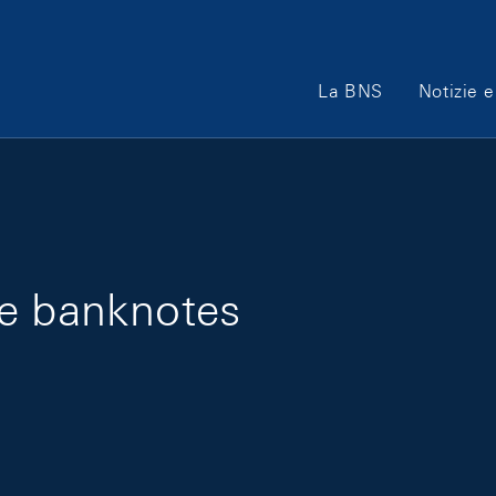
Main Navigation
La BNS
Notizie e
ge banknotes