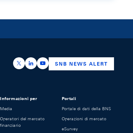
https://x.com/snb_bns
https://ch.linkedin.com/company/swiss-nation
https://www.youtube.com/@swissnation
SNB NEWS ALERT
Informazioni per
Portali
Media
Portale di dati della BNS
Operatori del mercato
Operazioni di mercato
finanziario
eSurvey