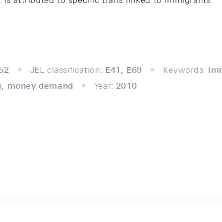
is attributed to specific traits linked to immigrants.
52
JEL classification:
E41, E69
Keywords:
imm
ng, money demand
Year:
2010