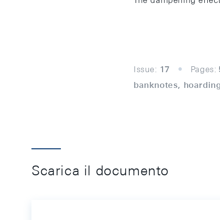
The dampening effect 
Issue:
17
Pages:
banknotes, hoardi
Scarica il documento