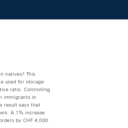
n natives? This
e used for storage
ive ratio. Controlling
an immigrants in
 result says that
ders. A 1% increase
 orders by CHF 4,000.