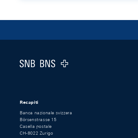
Footer
Logo
Recapiti
Banca nazionale svizzera
Börsenstrasse 15
Casella postale
CH-8022 Zurigo