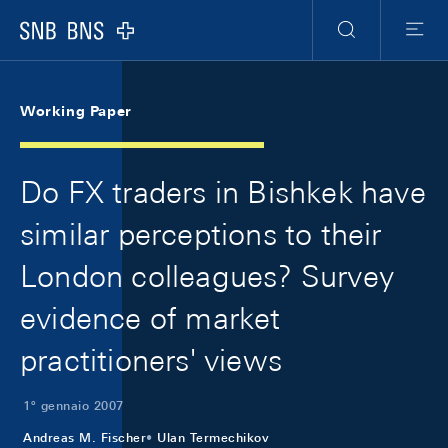
Skip Links Navigation
Header
Meta Navigation
Logo
Ricerca
Menu
Working Paper
Do FX traders in Bishkek have
similar perceptions to their
London colleagues? Survey
evidence of market
practitioners' views
1º gennaio 2007
Andreas M. Fischer
Ulan Termechikov