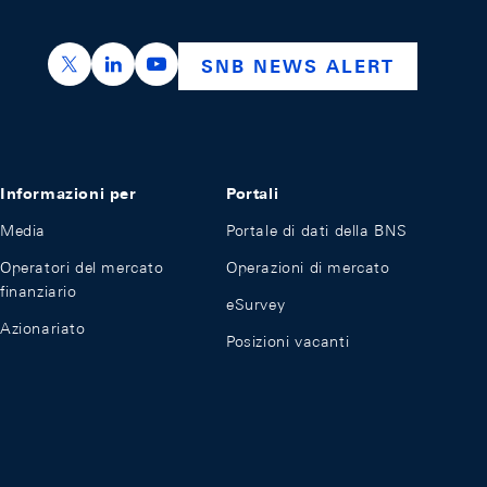
https://x.com/snb_bns
https://ch.linkedin.com/company/swiss-nation
https://www.youtube.com/@swissnation
SNB NEWS ALERT
Informazioni per
Portali
Media
Portale di dati della BNS
Operatori del mercato
Operazioni di mercato
finanziario
eSurvey
Azionariato
Posizioni vacanti