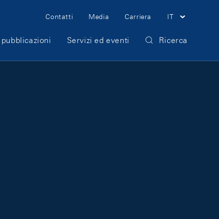
Meta Navigation
Contatti
Media
Carriera
IT
 pubblicazioni
Servizi ed eventi
Ricerca