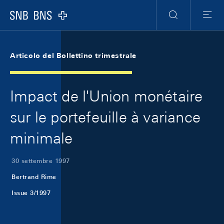
Skip Links Navigation
Header
Meta Navigation
Logo
Ricerca
Menu
Articolo del Bollettino trimestrale
Impact de l'Union monétaire
sur le portefeuille à variance
minimale
30 settembre 1997
Bertrand Rime
Issue 3/1997