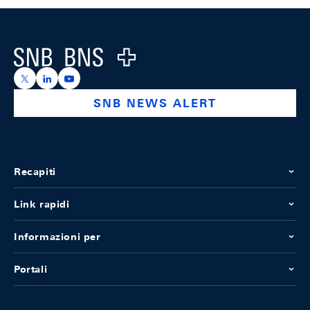
Footer
Logo
https://x.com/snb_bns
https://ch.linkedin.com/company/swiss-national-ba
https://www.youtube.com/@swissnationalbank
SNB NEWS ALERT
Recapiti
Link rapidi
Informazioni per
Portali