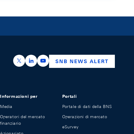
https://x.com/snb_bns
https://ch.linkedin.com/company/swiss-nation
https://www.youtube.com/@swissnation
SNB NEWS ALERT
Informazioni per
Portali
Media
Portale di dati della BNS
Operatori del mercato
Operazioni di mercato
finanziario
eSurvey
Azionariato