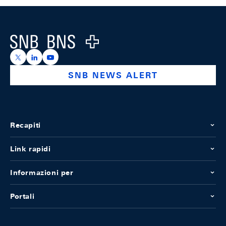
Footer
Logo
https://x.com/snb_bns
https://ch.linkedin.com/company/swiss-national-ba
https://www.youtube.com/@swissnationalbank
SNB NEWS ALERT
Recapiti
Link rapidi
Informazioni per
Portali