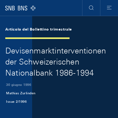
Skip Links Navigation
Header
Meta Navigation
Logo
Ricerca
Menu
Articolo del Bollettino trimestrale
Devisenmarktinterventionen
der Schweizerischen
Nationalbank 1986-1994
30 giugno 1996
Mathias Zurlinden
Issue 2/1996