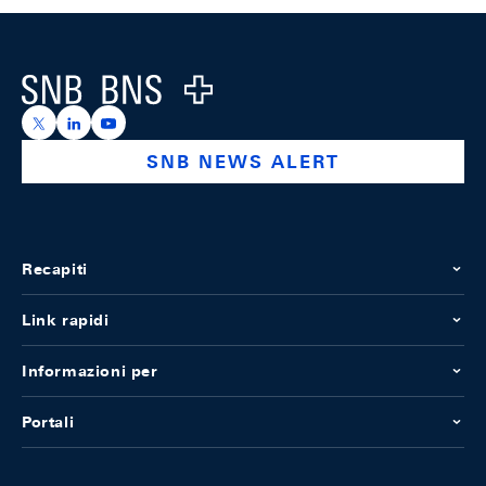
Footer
Logo
https://x.com/snb_bns
https://ch.linkedin.com/company/swiss-national-ba
https://www.youtube.com/@swissnationalbank
SNB NEWS ALERT
Recapiti
Link rapidi
Informazioni per
Portali