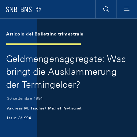
Skip Links Navigation
Header
Meta Navigation
Logo
Ricerca
Menu
Articolo del Bollettino trimestrale
Geldmengenaggregate: Was
bringt die Ausklammerung
der Termingelder?
30 settembre 1994
Andreas M. Fischer
Michel Peytrignet
Issue 3/1994