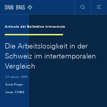
Skip Links Navigation
Header
Meta Navigation
Logo
Ricerca
Menu
Articolo del Bollettino trimestrale
Die Arbeitslosigkeit in der
Schweiz im intertemporalen
Vergleich
31 marzo 1993
Erich Projer
Issue 1/1993