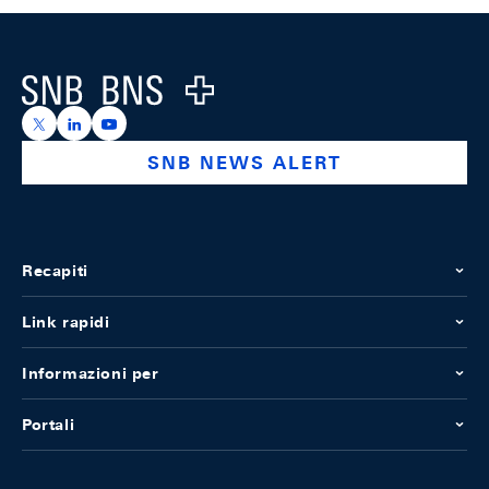
Footer
Logo
https://x.com/snb_bns
https://ch.linkedin.com/company/swiss-national-ba
https://www.youtube.com/@swissnationalbank
SNB NEWS ALERT
Recapiti
Link rapidi
Informazioni per
Portali