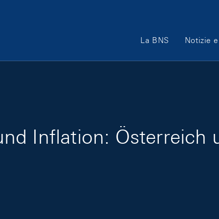
Main Navigation
La BNS
Notizie e
d Inflation: Österreich 