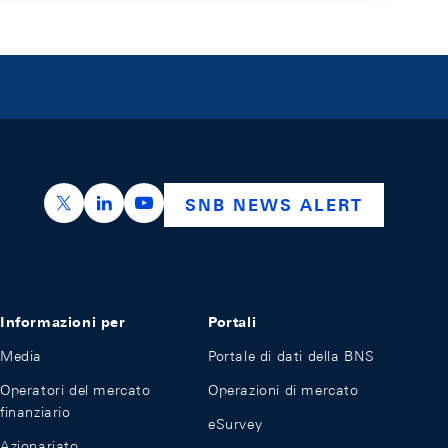
https://x.com/snb_bns
https://ch.linkedin.com/company/swiss-nation
https://www.youtube.com/@swissnation
SNB NEWS ALERT
Informazioni per
Portali
Media
Portale di dati della BNS
Operatori del mercato
Operazioni di mercato
finanziario
eSurvey
Azionariato