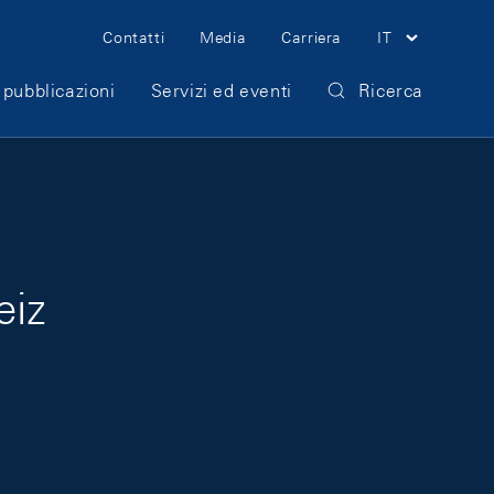
Meta Navigation
Contatti
Media
Carriera
IT
 pubblicazioni
Servizi ed eventi
Ricerca
eiz