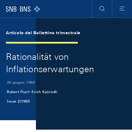
Skip Links Navigation
Header
Meta Navigation
Logo
Ricerca
Menu
Articolo del Bollettino trimestrale
Rationalität von
Inflationserwartungen
30 giugno 1989
Robert Fluri
Erich Spörndli
Issue 2/1989