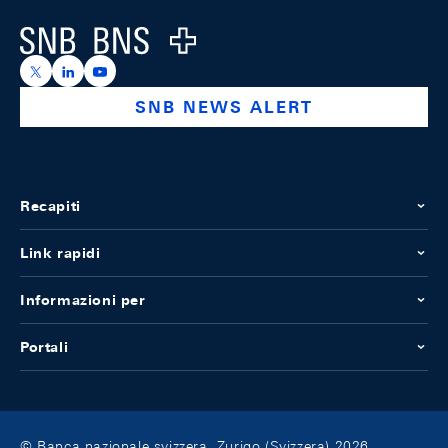
Logo
https://x.com/snb_bns
https://ch.linkedin.com/company/swiss-national-ba
https://www.youtube.com/@swissnationalbank
SNB NEWS ALERT
Recapiti
Link rapidi
Informazioni per
Portali
© Banca nazionale svizzera, Zurigo (Svizzera) 2026