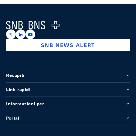
Footer
Logo
https://x.com/snb_bns
https://ch.linkedin.com/company/swiss-national-ba
https://www.youtube.com/@swissnationalbank
SNB NEWS ALERT
Recapiti
Link rapidi
Informazioni per
Portali