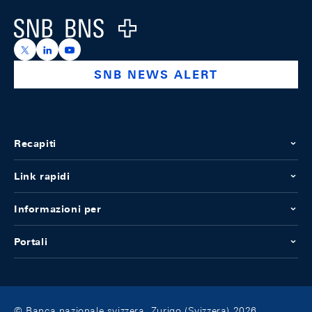
Logo
https://x.com/snb_bns
https://ch.linkedin.com/company/swiss-national-ba
https://www.youtube.com/@swissnationalbank
SNB NEWS ALERT
Recapiti
Link rapidi
Informazioni per
Portali
© Banca nazionale svizzera, Zurigo (Svizzera) 2026