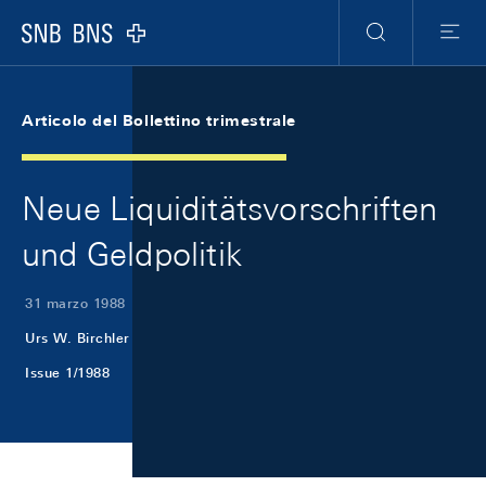
Skip Links Navigation
Header
Meta Navigation
Logo
Ricerca
Menu
Articolo del Bollettino trimestrale
Neue Liquiditätsvorschriften
und Geldpolitik
31 marzo 1988
Urs W. Birchler
Issue 1/1988