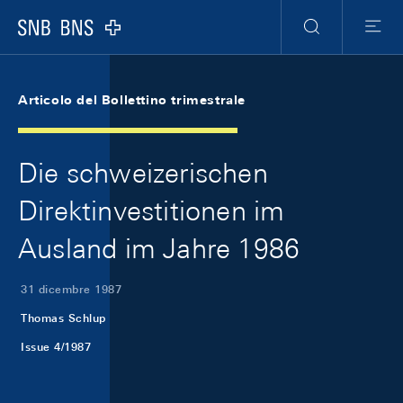
Skip Links Navigation
Header
Meta Navigation
Logo
Ricerca
Menu
Articolo del Bollettino trimestrale
Die schweizerischen
Direktinvestitionen im
Ausland im Jahre 1986
31 dicembre 1987
Thomas Schlup
Issue 4/1987