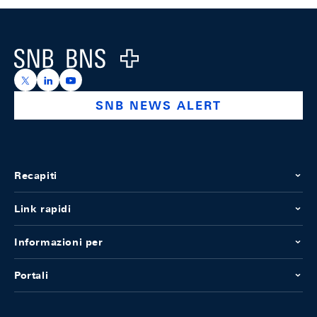
Footer
Logo
https://x.com/snb_bns
https://ch.linkedin.com/company/swiss-national-ba
https://www.youtube.com/@swissnationalbank
SNB NEWS ALERT
Recapiti
Link rapidi
Informazioni per
Portali