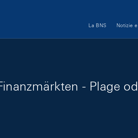
Main Navigation
La BNS
Notizie e
Finanzmärkten - Plage o