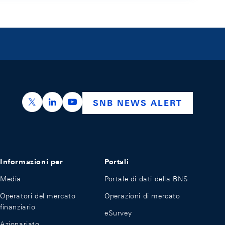
https://x.com/snb_bns
https://ch.linkedin.com/company/swiss-nation
https://www.youtube.com/@swissnation
SNB NEWS ALERT
Informazioni per
Portali
Media
Portale di dati della BNS
Operatori del mercato
Operazioni di mercato
finanziario
eSurvey
Azionariato