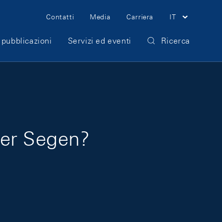
Meta Navigation
Contatti
Media
Carriera
IT
 pubblicazioni
Servizi ed eventi
Ricerca
der Segen?