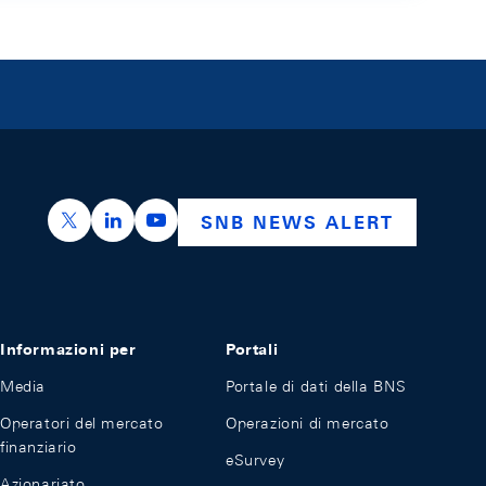
https://x.com/snb_bns
https://ch.linkedin.com/company/swiss-nation
https://www.youtube.com/@swissnation
SNB NEWS ALERT
Informazioni per
Portali
Media
Portale di dati della BNS
Operatori del mercato
Operazioni di mercato
finanziario
eSurvey
Azionariato