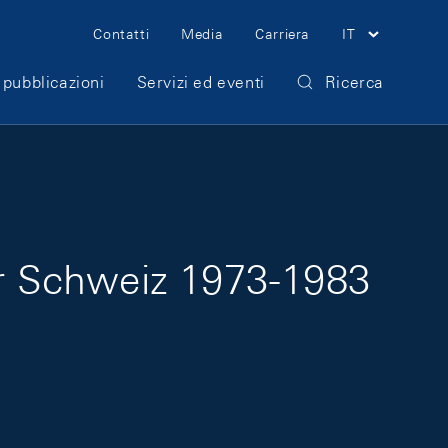
Meta Navigation
Contatti
Media
Carriera
IT
 pubblicazioni
Servizi ed eventi
Ricerca
der Schweiz 1973-1983