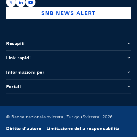
https://x.com/snb_bns
https://ch.linkedin.com/company/swiss-national-ba
https://www.youtube.com/@swissnationalbank
SNB NEWS ALERT
Recapiti
Link rapidi
Informazioni per
Portali
© Banca nazionale svizzera, Zurigo (Svizzera) 2026
Diritto d'autore
Limitazione della responsabilità