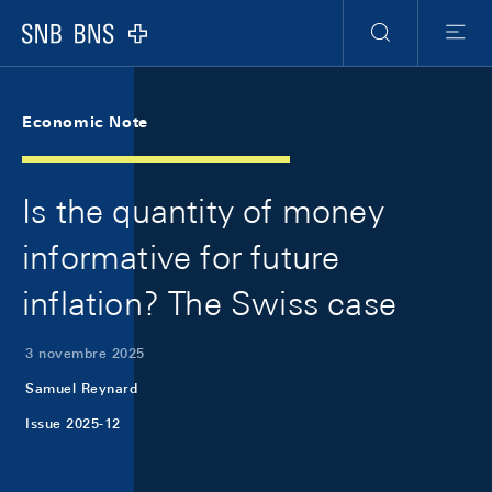
Skip Links Navigation
Header
Meta Navigation
Logo
Ricerca
Menu
Economic Note
Is the quantity of money
informative for future
inflation? The Swiss case
3 novembre 2025
Samuel Reynard
Issue 2025-12