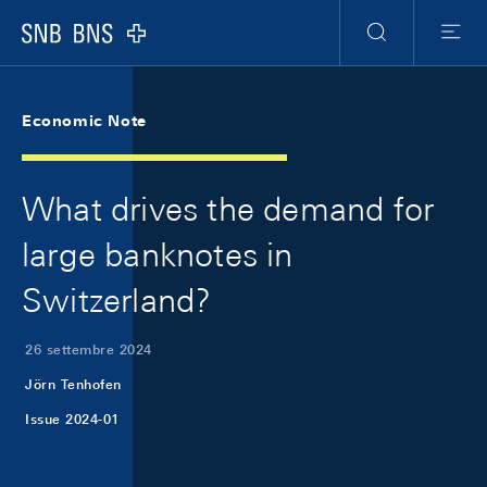
Skip Links Navigation
Header
Meta Navigation
Logo
Ricerca
Menu
Economic Note
What drives the demand for
large banknotes in
Switzerland?
26 settembre 2024
Jörn Tenhofen
Issue 2024-01