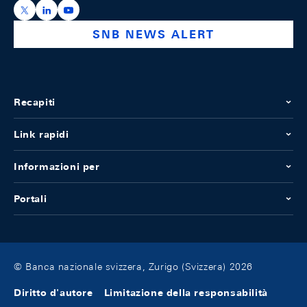
https://x.com/snb_bns
https://ch.linkedin.com/company/swiss-national-ba
https://www.youtube.com/@swissnationalbank
SNB NEWS ALERT
Recapiti
Link rapidi
Informazioni per
Portali
© Banca nazionale svizzera, Zurigo (Svizzera) 2026
Diritto d'autore
Limitazione della responsabilità