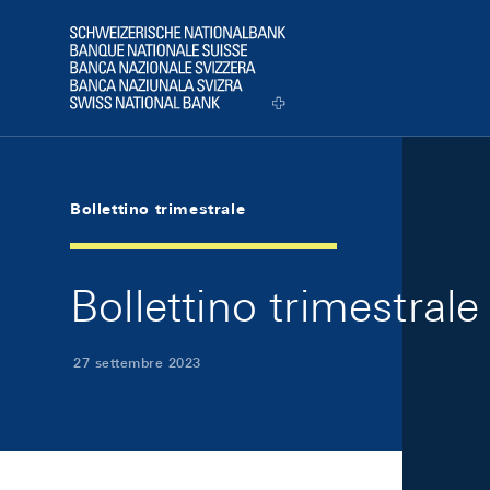
Skip Links Navigation
Header
Logo
Bollettino trimestrale
Bollettino trimestral
27 settembre 2023