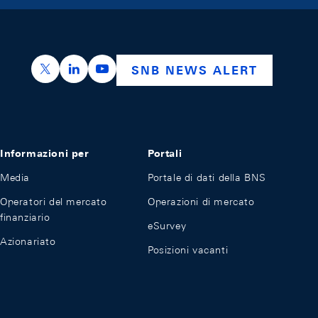
https://x.com/snb_bns
https://ch.linkedin.com/company/swiss-nation
https://www.youtube.com/@swissnation
SNB NEWS ALERT
Informazioni per
Portali
Media
Portale di dati della BNS
Operatori del mercato
Operazioni di mercato
finanziario
eSurvey
Azionariato
Posizioni vacanti