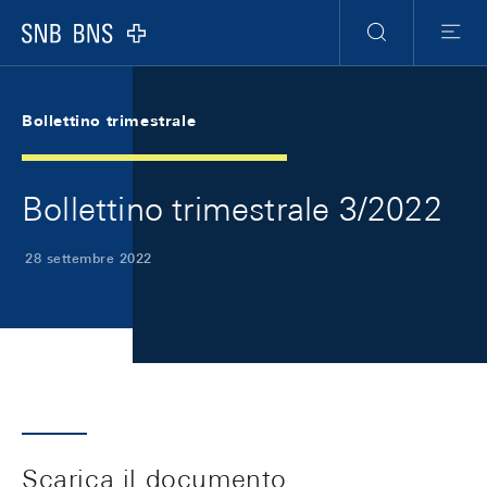
Skip Links Navigation
Header
Meta Navigation
Logo
Ricerca
Menu
Bollettino trimestrale
Bollettino trimestrale 3/2022
28 settembre 2022
Scarica il documento