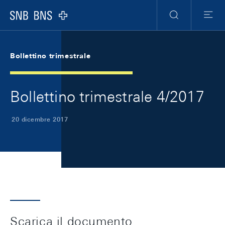
Skip Links Navigation
Header
Meta Navigation
Logo
Ricerca
Menu
Bollettino trimestrale
Bollettino trimestrale 4/2017
20 dicembre 2017
Scarica il documento