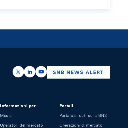
https://x.com/snb_bns
https://ch.linkedin.com/company/swiss-nation
https://www.youtube.com/@swissnation
SNB NEWS ALERT
Informazioni per
Portali
Media
Portale di dati della BNS
Operatori del mercato
Operazioni di mercato