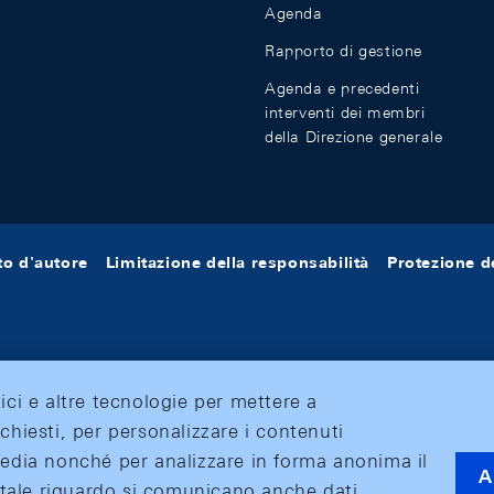
Agenda
Rapporto di gestione
Agenda e precedenti
interventi dei membri
della Direzione generale
tto d'autore
Limitazione della responsabilità
Protezione de
tici e altre tecnologie per mettere a
ichiesti, per personalizzare i contenuti
 media nonché per analizzare in forma anonima il
A
 A tale riguardo si comunicano anche dati