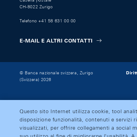
Casella postale
CH-8022 Zurigo
Telefono +41 58 631 00 00
E-MAIL E ALTRI CONTATTI
Diri
© Banca nazionale svizzera, Zurigo
(Svizzera) 2026
Questo sito Internet utilizza cookie, tool anali
disposizione funzionalità, contenuti e servizi r
visualizzati, per offrire collegamenti a social
suo utilizzo al fine di migliorarne l'usabilità.