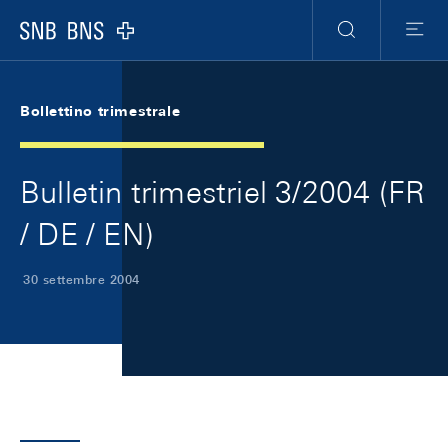
Skip Links Navigation
Header
Meta Navigation
Logo
Ricerca
Menu
Bollettino trimestrale
Bulletin trimestriel 3/2004 (FR
/ DE / EN)
30 settembre 2004