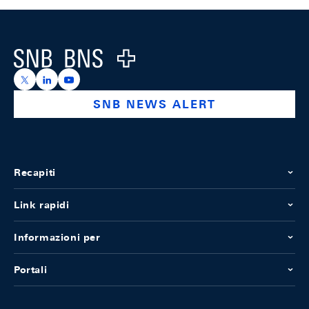
Footer
Logo
https://x.com/snb_bns
https://ch.linkedin.com/company/swiss-national-ba
https://www.youtube.com/@swissnationalbank
SNB NEWS ALERT
Recapiti
Link rapidi
Informazioni per
Portali