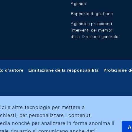
Agenda
Rapporto di gestione
Agenda e precedenti
interventi dei membri
della Direzione generale
tto d'autore
Limitazione della responsabilità
Protezione de
tici e altre tecnologie per mettere a
ichiesti, per personalizzare i contenuti
 media nonché per analizzare in forma anonima il
A
 A tale riguardo si comunicano anche dati