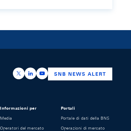
https://x.com/snb_bns
https://ch.linkedin.com/company/swiss-nation
https://www.youtube.com/@swissnation
SNB NEWS ALERT
Informazioni per
Portali
Media
Portale di dati della BNS
Operatori del mercato
Operazioni di mercato