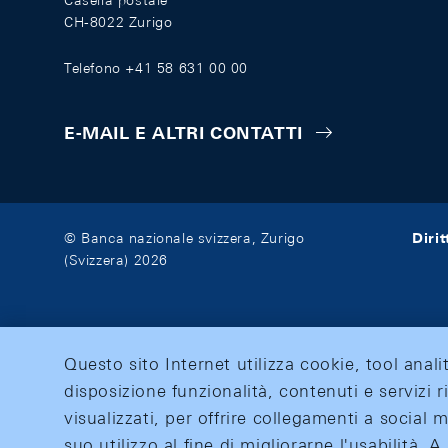
Casella postale
CH-8022 Zurigo
Telefono +41 58 631 00 00
E-MAIL E ALTRI CONTATTI
Diri
© Banca nazionale svizzera, Zurigo
(Svizzera) 2026
Questo sito Internet utilizza cookie, tool anali
disposizione funzionalità, contenuti e servizi r
visualizzati, per offrire collegamenti a social
suo utilizzo al fine di migliorarne l'usabilità.