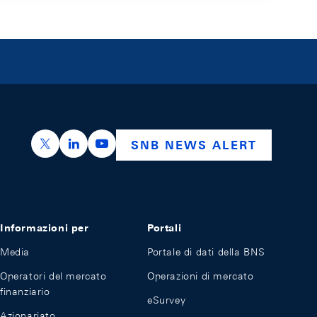
https://x.com/snb_bns
https://ch.linkedin.com/company/swiss-nation
https://www.youtube.com/@swissnation
SNB NEWS ALERT
Informazioni per
Portali
Media
Portale di dati della BNS
Operatori del mercato
Operazioni di mercato
finanziario
eSurvey
Azionariato