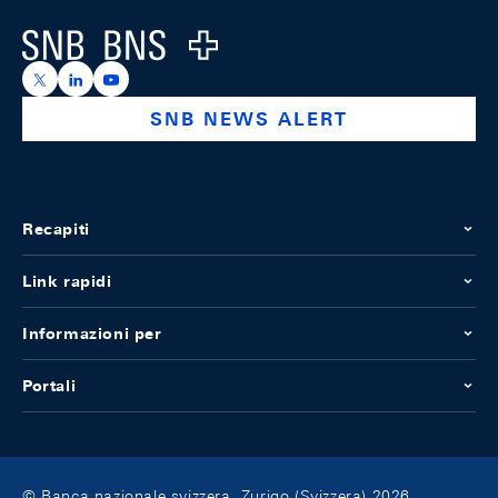
Logo
https://x.com/snb_bns
https://ch.linkedin.com/company/swiss-national-ba
https://www.youtube.com/@swissnationalbank
SNB NEWS ALERT
Recapiti
Link rapidi
Informazioni per
Portali
© Banca nazionale svizzera, Zurigo (Svizzera) 2026