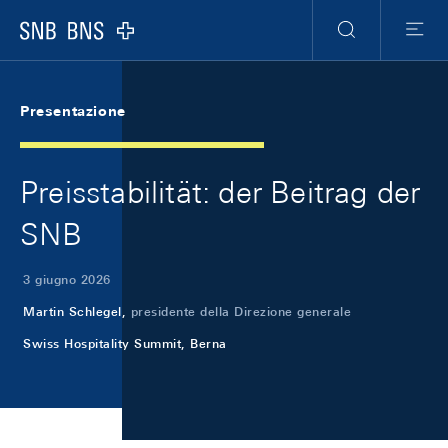
Skip Links Navigation
Header
Meta Navigation
Logo
Ricerca
Menu
Presentazione
Preisstabilität: der Beitrag der
SNB
3 giugno 2026
Martin Schlegel,
presidente della Direzione generale
Swiss Hospitality Summit, Berna