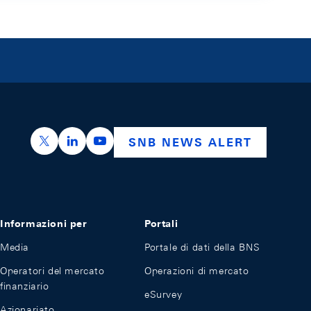
https://x.com/snb_bns
https://ch.linkedin.com/company/swiss-nation
https://www.youtube.com/@swissnation
SNB NEWS ALERT
Informazioni per
Portali
Media
Portale di dati della BNS
Operatori del mercato
Operazioni di mercato
finanziario
eSurvey
Azionariato