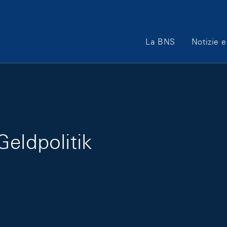
Main Navigation
La BNS
Notizie e
eldpolitik