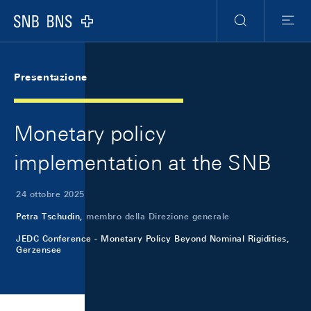
Skip Links Navigation
Header
Meta Navigation
Logo
Ricerca
Menu
Presentazione
Monetary policy
implementation at the SNB
24 ottobre 2025
Petra Tschudin,
membro della Direzione generale
JEDC Conference - Monetary Policy Beyond Nominal Rigidities,
Gerzensee