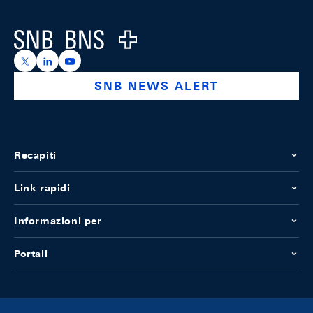
Logo
https://x.com/snb_bns
https://ch.linkedin.com/company/swiss-national-ba
https://www.youtube.com/@swissnationalbank
SNB NEWS ALERT
Recapiti
Link rapidi
Informazioni per
Portali