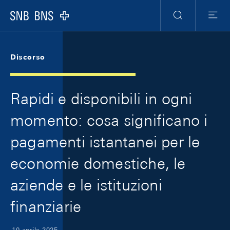
Skip Links Navigation
Header
Meta Navigation
Logo
Ricerca
Menu
Discorso
Rapidi e disponibili in ogni
momento: cosa significano i
pagamenti istantanei per le
economie domestiche, le
aziende e le istituzioni
finanziarie
10 aprile 2025