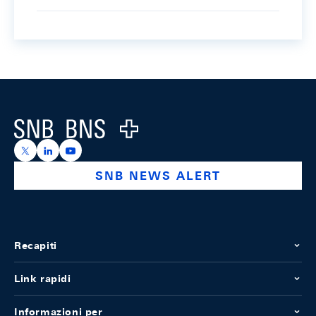
Footer
Logo
https://x.com/snb_bns
https://ch.linkedin.com/company/swiss-national-ba
https://www.youtube.com/@swissnationalbank
SNB NEWS ALERT
Recapiti
Link rapidi
Informazioni per