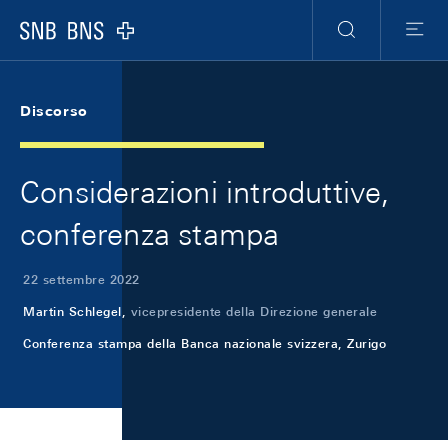
Skip Links Navigation
Header
Meta Navigation
Logo
Ricerca
Menu
Discorso
Considerazioni introduttive,
conferenza stampa
22 settembre 2022
Martin Schlegel,
vicepresidente della Direzione generale
Conferenza stampa della Banca nazionale svizzera, Zurigo