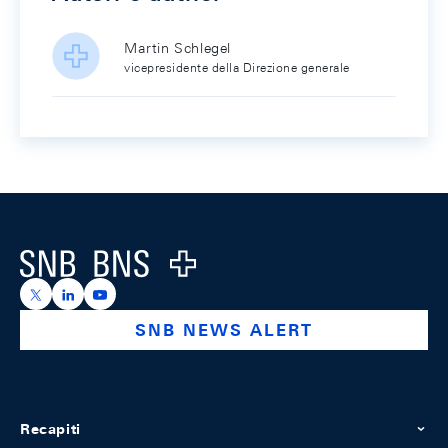
Martin Schlegel
vicepresidente della Direzione generale
Footer
Logo
https://x.com/snb_bns
https://ch.linkedin.com/company/swiss-national-ba
https://www.youtube.com/@swissnationalbank
SNB NEWS ALERT
Recapiti