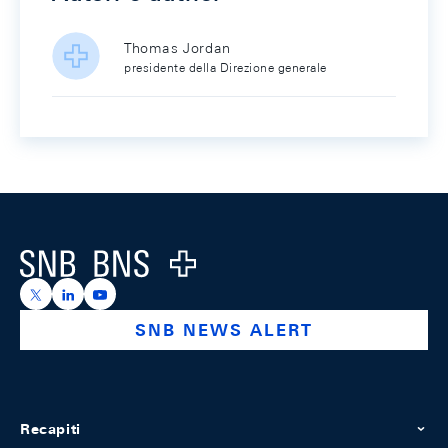
Thomas Jordan
presidente della Direzione generale
Footer
Logo
https://x.com/snb_bns
https://ch.linkedin.com/company/swiss-national-ba
https://www.youtube.com/@swissnationalbank
SNB NEWS ALERT
Recapiti