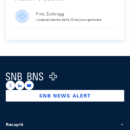
Fritz Zurbrügg
vicepresidente della Direzione generale
Footer
Logo
https://x.com/snb_bns
https://ch.linkedin.com/company/swiss-national-ba
https://www.youtube.com/@swissnationalbank
SNB NEWS ALERT
Recapiti