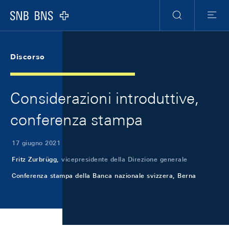
Skip Links Navigation
Header
Meta Navigation
Logo
Ricerca
Menu
Discorso
Considerazioni introduttive,
conferenza stampa
17 giugno 2021
Fritz Zurbrügg,
vicepresidente della Direzione generale
Conferenza stampa della Banca nazionale svizzera, Berna