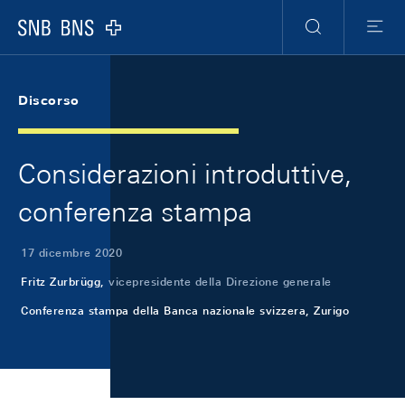
Skip Links Navigation
Header
Meta Navigation
Logo
Ricerca
Menu
Discorso
Considerazioni introduttive,
conferenza stampa
17 dicembre 2020
Fritz Zurbrügg,
vicepresidente della Direzione generale
Conferenza stampa della Banca nazionale svizzera, Zurigo