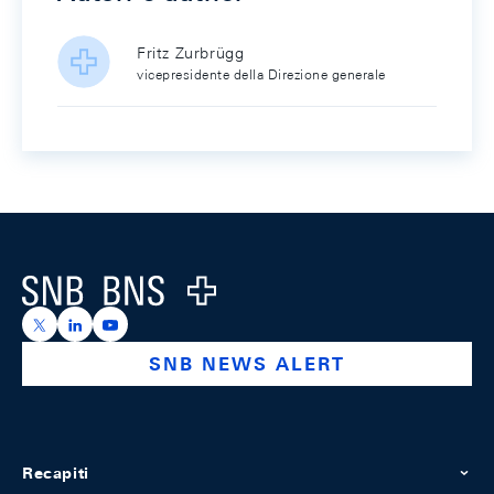
Fritz Zurbrügg
vicepresidente della Direzione generale
Footer
Logo
https://x.com/snb_bns
https://ch.linkedin.com/company/swiss-national-ba
https://www.youtube.com/@swissnationalbank
SNB NEWS ALERT
Recapiti