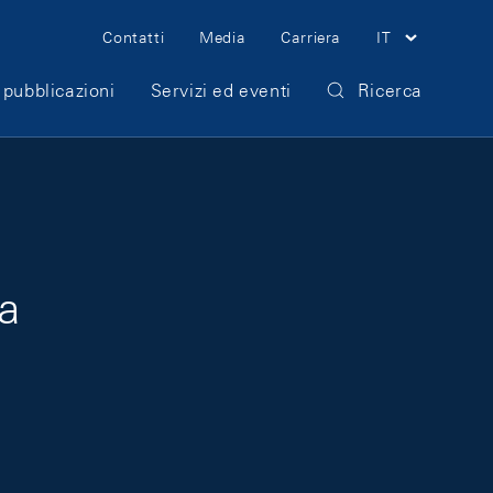
Meta Navigation
Contatti
Media
Carriera
IT
 pubblicazioni
Servizi ed eventi
Ricerca
a