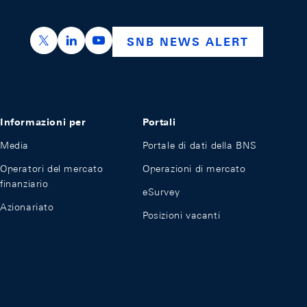
https://x.com/snb_bns
https://ch.linkedin.com/company/swiss-nation
https://www.youtube.com/@swissnation
SNB NEWS ALERT
Informazioni per
Portali
Media
Portale di dati della BNS
Operatori del mercato
Operazioni di mercato
finanziario
eSurvey
Azionariato
Posizioni vacanti